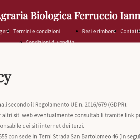
Agraria Biologica Ferruccio Ianna
rgeni
Termini e condizioni
Resi e rimborsi
Contatti
Condizioni di vendita
Spedizioni
Pagamenti
cy
onali secondo il Regolamento UE n. 2016/679 (GDPR).
altri siti web eventualmente consultabili tramite link pre
sabile dei siti internet dei terzi.
80555 con sede in Terni Strada San Bartolomeo 46 (in seguito